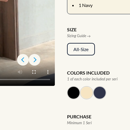
1
Navy
SIZE
Sizing Guide
All-Size
COLORS INCLUDED
1 of each color included per seri
PURCHASE
Minimum 1 Seri