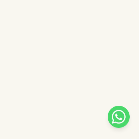
Pilih salah satu admin
 catalog
Admin - Sara Pinkdose