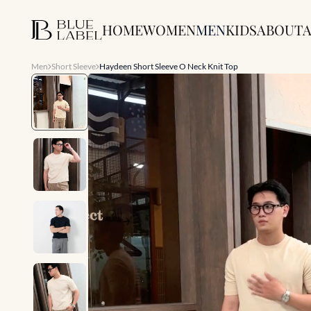
HOME
WOMEN
MEN
KIDS
ABOUT
A
Men
Short Sleeve
Haydeen Short Sleeve O Neck Knit Top
Slide 1 of 8