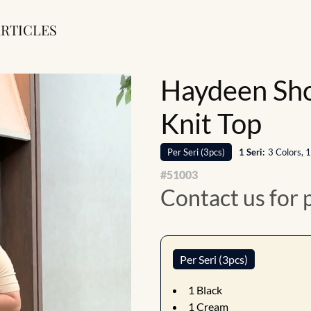
RTICLES
Haydeen Sho
Knit Top
Per
Seri
(
3
pcs)
1
Seri
:
3 Colors, 
#
51003
Contact us for 
Per Seri (3pcs)
1
Black
1
Cream