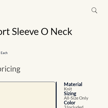
rt Sleeve O Neck
1 Each
pricing
Material
Knit
Sizing
All-Size Only
Color
3 Included