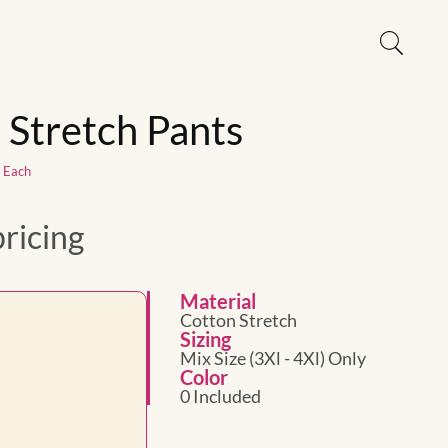
s Stretch Pants
1 Each
pricing
Material
Cotton Stretch
Sizing
Mix Size (3Xl - 4Xl) Only
Color
0 Included