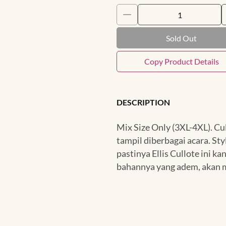
Sold Out
Copy Product Details
DESCRIPTION
Mix Size Only (3XL-4XL). Cul
tampil diberbagai acara. St
pastinya Ellis Cullote ini k
bahannya yang adem, akan me