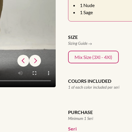
1
Nude
1
Sage
SIZE
Sizing Guide
Mix Size (3Xl - 4Xl)
COLORS INCLUDED
1 of each color included per seri
PURCHASE
Minimum 1 Seri
Seri