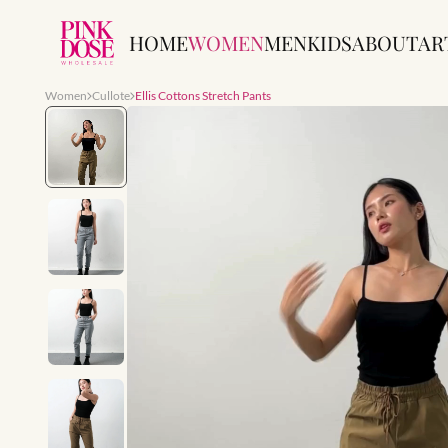
HOME
WOMEN
MEN
KIDS
ABOUT
AR
Women
Cullote
Ellis Cottons Stretch Pants
Slide 1 of 7