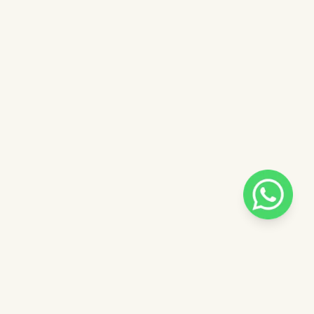
Pilih salah satu admin
 catalog
Admin - Siska Pinkdose
ntuk
Admin - Luna Pinkdose
ose
Admin - Adel Pinkdose