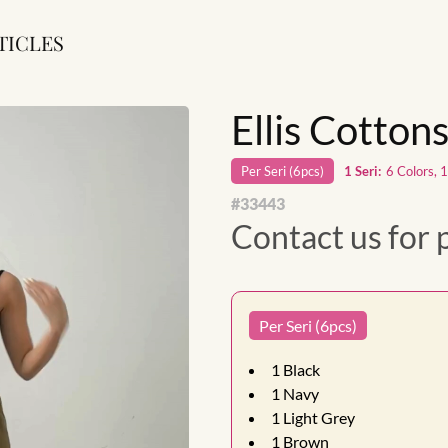
TICLES
Ellis Cotton
Per
Seri
(
6
pcs)
1
Seri
:
6 Colors, 
#
33443
Contact us for 
Per Seri (6pcs)
1
Black
1
Navy
1
Light Grey
1
Brown