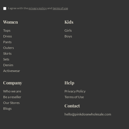
I agree with the
privacy policy
and
terms of use
Women
Kids
Tops
Girls
Dress
Boys
Pants
Outers
Skirts
Sets
Denim
Activewear
Company
Help
Who we are
Privacy Policy
Be a reseller
Terms of Use
Our Stores
Contact
Blogs
hello@pinkdosewholesale.com