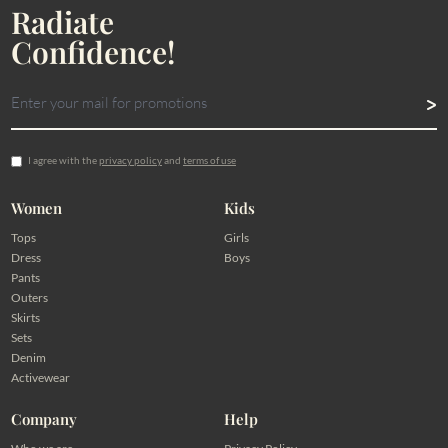
Radiate
Confidence!
I agree with the
privacy policy
and
terms of use
Women
Kids
Tops
Girls
Dress
Boys
Pants
Outers
Skirts
Sets
Denim
Activewear
Company
Help