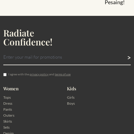
Pesaing!
Radiate
Confidence!
I agree with the
privacy policy
and
terms of use
Women
Kids
Tops
Girls
Dress
Boys
Pants
Outers
Skirts
Sets
Denim