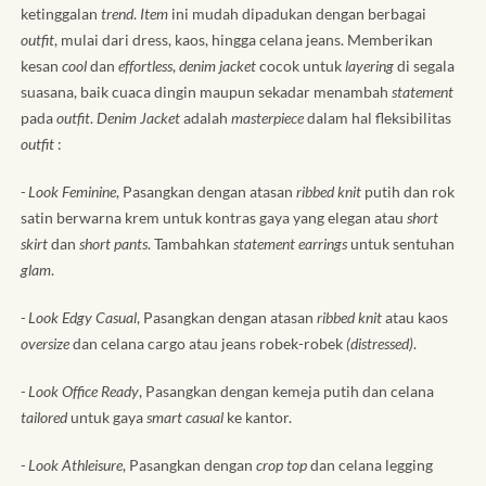
ketinggalan
trend
.
Item
ini mudah dipadukan dengan berbagai
outfit
, mulai dari dress, kaos, hingga celana jeans. Memberikan
kesan
cool
dan
effortless
,
denim jacket
cocok untuk
layering
di segala
suasana, baik cuaca dingin maupun sekadar menambah
statement
pada
outfit
.
Denim Jacket
adalah
masterpiece
dalam hal fleksibilitas
outfit
:
- Look Feminine
, Pasangkan dengan atasan
ribbed knit
putih dan rok
satin berwarna krem untuk kontras gaya yang elegan atau
short
skirt
dan
short pants
. Tambahkan
statement earrings
untuk sentuhan
glam
.
- Look Edgy Casual
, Pasangkan dengan atasan
ribbed knit
atau kaos
oversize
dan celana cargo atau jeans robek-robek
(distressed)
.
- Look Office Ready
, Pasangkan dengan kemeja putih dan celana
tailored
untuk gaya
smart casual
ke kantor.
- Look Athleisure
, Pasangkan dengan
crop top
dan celana legging