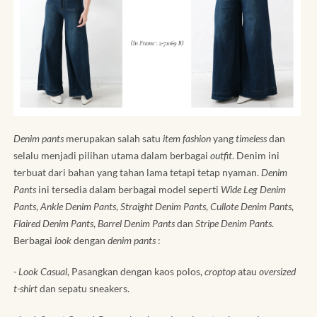
Denim pants
merupakan salah satu
item fashion
yang
timeless
dan
selalu menjadi pilihan utama dalam berbagai
outfit
. Denim ini
terbuat dari bahan yang tahan lama tetapi tetap nyaman.
Denim
Pants
ini tersedia dalam berbagai model seperti
Wide Leg Denim
Pants
,
Ankle Denim Pants
,
Straight Denim Pants
,
Cullote Denim Pants
,
Flaired Denim Pants
,
Barrel Denim Pants
dan
Stripe Denim Pants
.
Berbagai
look
dengan
denim pants
:
- Look Casual
, Pasangkan dengan kaos polos,
croptop
atau
oversized
t-shirt
dan sepatu sneakers.