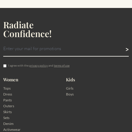
Radiate
Confidence!
I agree with the
privacy policy
and
terms of use
Women
Kids
Tops
Girls
Dress
Boys
Pants
Outers
Skirts
Sets
Denim
Activewear